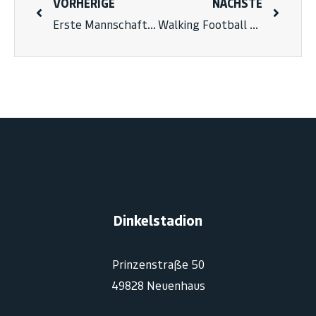
VORHERIGE
NÄCHSTE
Erste Mannschaft feiert Bezirksliga-Klassenerhalt nach starker Rückserie
Walking Football – Neue Trendsportart bei Borussia
Dinkelstadion
Prinzenstraße 50
49828 Neuenhaus