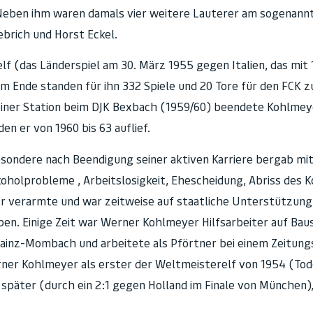
r. Neben ihm waren damals vier weitere Lauterer am sogenan
ebrich und Horst Eckel.
f (das Länderspiel am 30. März 1955 gegen Italien, das mit 1
(am Ende standen für ihn 332 Spiele und 20 Tore für den FCK z
 einer Station beim DJK Bexbach (1959/60) beendete Kohlmeye
n er von 1960 bis 63 auflief.
esondere nach Beendigung seiner aktiven Karriere bergab m
lkoholprobleme , Arbeitslosigkeit, Ehescheidung, Abriss des 
r verarmte und war zeitweise auf staatliche Unterstützung
n. Einige Zeit war Werner Kohlmeyer Hilfsarbeiter auf Baus
ainz-Mombach und arbeitete als Pförtner bei einem Zeitung
ner Kohlmeyer als erster der Weltmeisterelf von 1954 (To
äter (durch ein 2:1 gegen Holland im Finale von München)