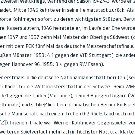
 Zweiten Weltkriegs, während der Saison 1942/43, wurde er
et. Mitte 1945 kehrte er in seine Heimatstadt zurück. Als
rte Kohlmeyer sofort zu deren wichtigsten Stützen. Berufl
 Kaiserslautern, 1946 heiratete er, im Laufe der Ehe wurde 
en 1947 und 1957 zehn Mal Meister der Oberliga Südwest (di
 er mit dem FCK fünf Mal das deutsche Meisterschaftsfinale
eußen Münster, 1953: 4:1 gegen den VfB Stuttgart), die ande
 gegen Hannover 96, 1955: 3:4 gegen RW Essen).
 erstmals in die deutsche Nationalmannschaft berufen (sein
er Kader für die Weltmeisterschaft in der Schweiz. Beim W
m 4:1 gegen die Türkei (Vorrunde), beim 3:8 gegen Ungarn (V
albfinale) und schließlich beim dramatischen Berner Endspiel
tsche Mannschaft nach einem frühen 0:2 Rückstand noch mit
). In jenem Finale war Werner Kohlmeyer Gegenspieler von Z
eiteren Spielverlauf mehrfach in höchster Not, u. a. klärt