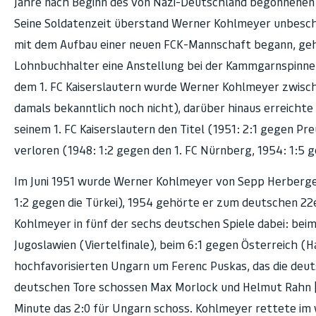
Jahre nach Beginn des von Nazi-Deutschland begonnenen
Seine Soldatenzeit überstand Werner Kohlmeyer unbeschad
mit dem Aufbau einer neuen FCK-Mannschaft begann, gehö
Lohnbuchhalter eine Anstellung bei der Kammgarnspinnerei
dem 1. FC Kaiserslautern wurde Werner Kohlmeyer zwisch
damals bekanntlich noch nicht), darüber hinaus erreichte
seinem 1. FC Kaiserslautern den Titel (1951: 2:1 gegen Pr
verloren (1948: 1:2 gegen den 1. FC Nürnberg, 1954: 1:5
Im Juni 1951 wurde Werner Kohlmeyer von Sepp Herberger
1:2 gegen die Türkei), 1954 gehörte er zum deutschen 22
Kohlmeyer in fünf der sechs deutschen Spiele dabei: bei
Jugoslawien (Viertelfinale), beim 6:1 gegen Österreich (H
hochfavorisierten Ungarn um Ferenc Puskas, das die deu
deutschen Tore schossen Max Morlock und Helmut Rahn [2]
Minute das 2:0 für Ungarn schoss. Kohlmeyer rettete im w