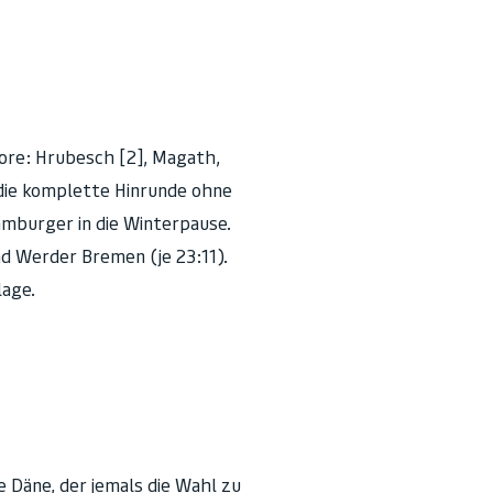
Tore: Hrubesch [2], Magath,
die komplette Hinrunde ohne
amburger in die Winterpause.
d Werder Bremen (je 23:11).
lage.
e Däne, der jemals die Wahl zu