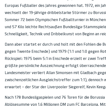
Europas Fußballer des Jahres gewonnen hat. 1972, ein Ja
wechselt der 19-jährige dribbelstarke Stürmer zu Boruss
Sommer 72 beim Olympischen Fußballturnier in München, b
und 57 Kilo leichte Rechtsaußen Bundesliga-Stammspieler 
Schnelligkeit, Technik und Dribbelkunst von Beginn an re
Dann aber startet er durch und holt mit den Fohlen die Bu
gegen Twente Enschede) und 1979 (1:1 und 1:0 gegen Rote
Rückspiel: 1975 beim 5:1 in Enschede erzielt er zwei Tre
größte persönliche Auszeichnung erfolgt überraschender
Landesmeister verliert Allan Simonsen mit Gladbach gegen
zwischenzeitlichen Ausgleichstreffer zum 1:1), dennoch w
erwartet – der Star der Liverpooler Siegerelf, Kevin Keeg
Nach 178 Bundesligaspielen und 76 Toren für die Borussia
Ablösesumme von 1,6 Millionen DM zum FC Barcelona. Mit 