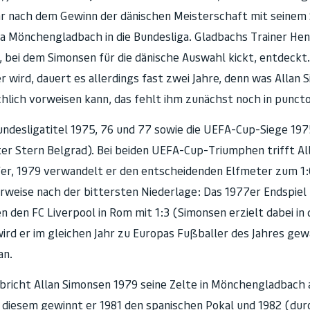
hr nach dem Gewinn der dänischen Meisterschaft mit seinem
ia Mönchengladbach in die Bundesliga. Gladbachs Trainer Hen
ei dem Simonsen für die dänische Auswahl kickt, entdeckt.
wird, dauert es allerdings fast zwei Jahre, denn was Allan 
ichlich vorweisen kann, das fehlt ihm zunächst noch in punct
ndesligatitel 1975, 76 und 77 sowie die UEFA-Cup-Siege 1975 
r Stern Belgrad). Bei beiden UEFA-Cup-Triumphen trifft All
ffer, 1979 verwandelt er den entscheidenden Elfmeter zum 1:
weise nach der bittersten Niederlage: Das 1977er Endspiel
 den FC Liverpool in Rom mit 1:3 (Simonsen erzielt dabei in 
ird er im gleichen Jahr zu Europas Fußballer des Jahres gew
an.
 bricht Allan Simonsen 1979 seine Zelte in Mönchengladbach 
diesem gewinnt er 1981 den spanischen Pokal und 1982 (durc