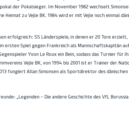
papokal der Pokalsieger. Im November 1982 wechselt Simonsen
he Heimat zu Vejle BK. 1984 wird er mit Vejle noch einmal dän
en erfolgreich: 55 Länderspiele, in denen er 20 Tore erzielt
m ersten Spiel gegen Frankreich als Mannschaftskapitän aufs
egenspieler Yvon Le Roux ein Bein, sodass das Turnier für ih
vereins Vejle BK, von 1994 bis 2001 ist er Trainer der Natio
13 fungiert Allan Simonsen als Sportdirektor des dänischen 
 Freunde: „Legenden – Die andere Geschichte des VfL Borussi