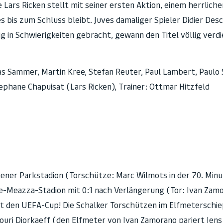
Lars Ricken stellt mit seiner ersten Aktion, einem herrliche
s bis zum Schluss bleibt. Juves damaliger Spieler Didier De
g in Schwierigkeiten gebracht, gewann den Titel völlig verdi
s Sammer, Martin Kree, Stefan Reuter, Paul Lambert, Paulo S
tephane Chapuisat (Lars Ricken), Trainer: Ottmar Hitzfeld
hener Parkstadion (Torschütze: Marc Wilmots in der 70. Minut
-Meazza-Stadion mit 0:1 nach Verlängerung (Tor: Ivan Zamor
it den UEFA-Cup! Die Schalker Torschützen im Elfmeterschie
Youri Djorkaeff (den Elfmeter von Ivan Zamorano pariert Je