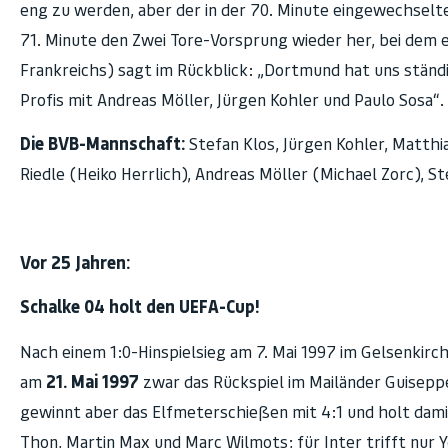
eng zu werden, aber der in der 70. Minute eingewechselte 
71. Minute den Zwei Tore-Vorsprung wieder her, bei dem e
Frankreichs) sagt im Rückblick: „Dortmund hat uns ständi
Profis mit Andreas Möller, Jürgen Kohler und Paulo Sosa“.
Die BVB-Mannschaft:
Stefan Klos, Jürgen Kohler, Matthia
Riedle (Heiko Herrlich), Andreas Möller (Michael Zorc), S
Vor 25 Jahren:
Schalke 04 holt den UEFA-Cup!
Nach einem 1:0-Hinspielsieg am 7. Mai 1997 im Gelsenkirc
am
21. Mai 1997
zwar das Rückspiel im Mailänder Guiseppe
gewinnt aber das Elfmeterschießen mit 4:1 und holt dam
Thon, Martin Max und Marc Wilmots; für Inter trifft nur 